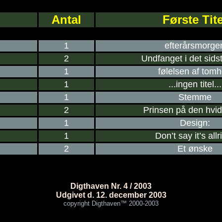
Antal
Første Tite
1
efterårsmorge
2
Undfanget i det sidst
1
følelsen af tom
1
...ingen titel...
1
Stemme
2
Prinsen på den hvid
1
Design:
1
Don’t say it’s allr
2
Et ønske
Digthaven Nr. 4 / 2003
Udgivet d. 12. december 2003
copyright Digthaven™ 2000-2003