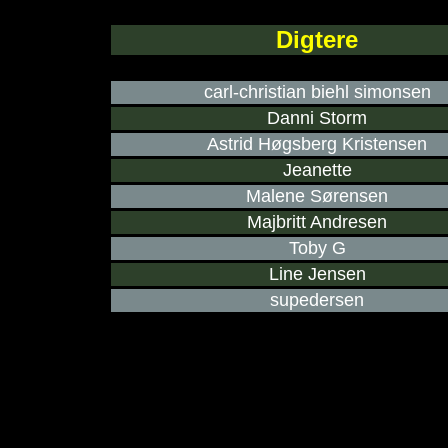
Digtere
carl-christian biehl simonsen
Danni Storm
Astrid Høgsberg Kristensen
Jeanette
Malene Sørensen
Majbritt Andresen
Toby G
Line Jensen
supedersen