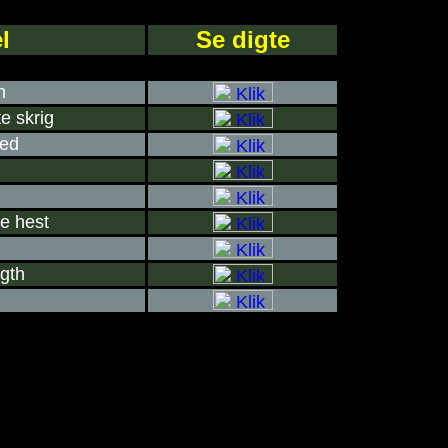
l
Se digte
n
e skrig
hed
e hest
igth