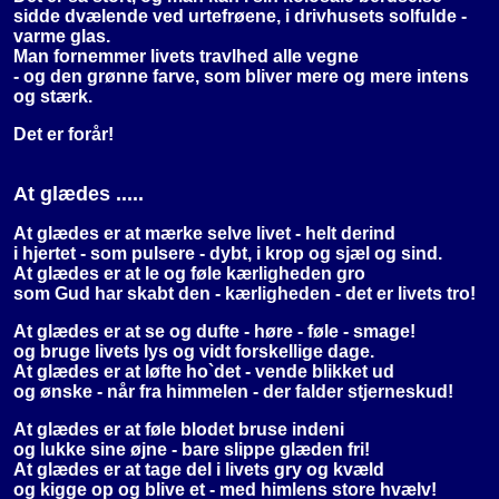
sidde dvælende ved urtefrøene, i drivhusets solfulde -
varme glas.
Man fornemmer livets travlhed alle vegne
- og den grønne farve, som bliver mere og mere intens
og stærk.
Det er forår!
At glædes .....
At glædes er at mærke selve livet - helt derind
i hjertet - som pulsere - dybt, i krop og sjæl og sind.
At glædes er at le og føle kærligheden gro
som Gud har skabt den - kærligheden - det er livets tro!
At glædes er at se og dufte - høre - føle - smage!
og bruge livets lys og vidt forskellige dage.
At glædes er at løfte ho`det - vende blikket ud
og ønske - når fra himmelen - der falder stjerneskud!
At glædes er at føle blodet bruse indeni
og lukke sine øjne - bare slippe glæden fri!
At glædes er at tage del i livets gry og kvæld
og kigge op og blive et - med himlens store hvælv!