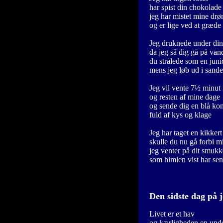
har spist din chokolade
jeg har mistet mine d
og er lige ved at græde
Jeg druknede under din
da jeg så dig gå på van
du strålede som en jun
mens jeg løb ud i sande
Jeg vil vente 7½ minut
og resten af mine dage
og sende dig en blå ko
fuld af kys og klage
Jeg har taget en kikker
skulle du nu gå forbi m
jeg venter på dit smukk
som himlen vist har se
Den sidste dag på 
Livet er et hav
og kærligheden en unde