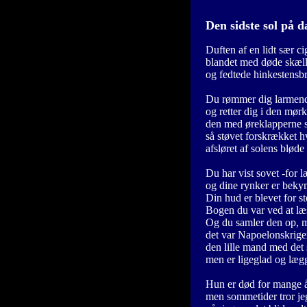
Den sidste sol på 
Duften af en lidt sær ci
blandet med døde skæll
og fedtede hinkestensbr
Du rømmer dig larmen
og retter dig i den mør
den med øreklapperne s
så støvet forskrækket h
afsløret af solens blød
Du har vist sovet -for l
og dine rynker er bekym
Din hud er blevet for s
Bogen du var ved at læs
Og du samler den op, m
det var Napoelonskrig
den lille mand med det
men er ligeglad og lægg
Hun er død for mange å
men sommetider tror je