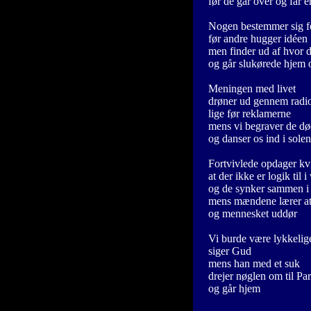
før de går over og får e
Nogen bestemmer sig fo
før andre hugger idéen
men finder ud af hvor dy
og går slukørede hjem 
Meningen med livet
drøner ud gennem radi
lige før reklamerne
mens vi begraver de d
og danser os ind i solen
Fortvivlede opdager kv
at der ikke er logik til 
og de synker sammen i 
mens mændene lærer a
og mennesket uddør
Vi burde være lykkelig
siger Gud
mens han med et suk
drejer nøglen om til Pa
og går hjem