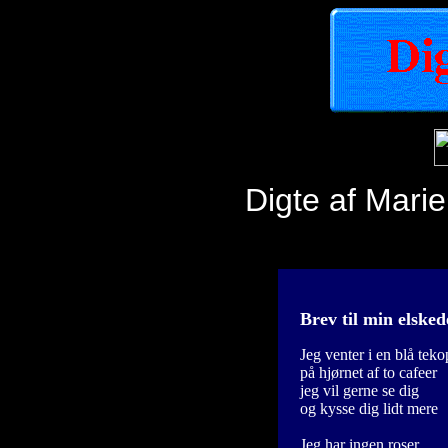
Digte af Mari
Brev til min elsked
Jeg venter i en blå teko
på hjørnet af to cafeer
jeg vil gerne se dig
og kysse dig lidt mere
Jeg har ingen roser