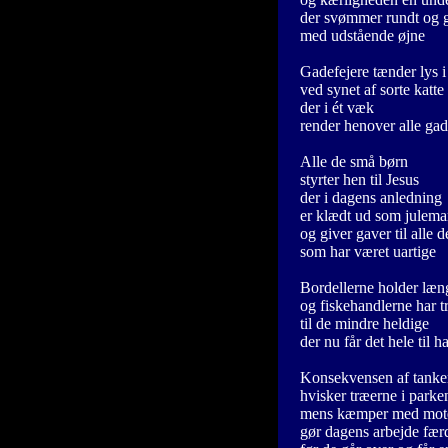
der svømmer rundt og g
med udstående øjne
Gadefejere tænder lys 
ved synet af sorte katte
der i ét væk
render henover alle ga
Alle de små børn
styrter hen til Jesus
der i dagens anledning
er klædt ud som julem
og giver gaver til alle 
som har været uartige
Bordellerne holder læn
og fiskehandlerne har t
til de mindre heldige
der nu får det hele til h
Konsekvensen af tanke
hvisker træerne i parke
mens kæmper med mot
gør dagens arbejde fær