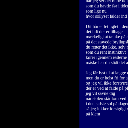
når jeg ser det blide ud
som du havde før i tide
som lige nu
hvor sollyset falder in
Dit hår er let uglet i de
det lidt der er tilbage
mærkeligt at tænke på 
på det støvede bryllupsb
du retter det ikke, se
som du rent instinktivt
kører igennem resterne 
måske har du slidt det a
Jeg får lyst til at lægg
men du er helst fri for 
og jeg vil ikke forstyrre
der er ved at falde på p
jeg vil savne dig
når stolen står tom ved
i den sidste sol på dage
så jeg lukker forsigtigt 
på klem