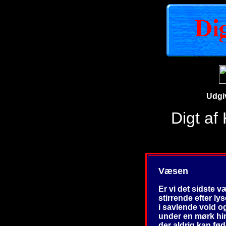
Udgi
Digt af
Væsen
Er vi det sidste 
stirrende efter lys
i savlende vold o
under en mørk hi
der aldrig kan fø