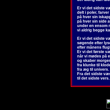
Er vi det sidste 
delt i poler, farve
på hver sin iskap
på hver sin side 
under en ensom 
vi aldrig begge ka
Er vi det sidste 
søgende efter lys
efter månens flug
Er vi det første v
når vi mødes på e
og skaber morge
fra klunke til klod
fra æg til univers.
Fra det sidste væ
til det sidste vers.