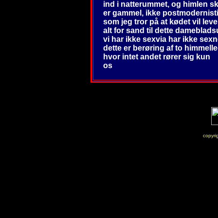
ind i natterummet, og himlen s
er gammel, ikke postmodernisti
som jeg tror på at kødet vil leve
alt for sand til dette dameblads
vi har ikke sexvia har ikke sexn
dette er berøring af to himmel
hvor intet andet rører sig kun
os
copyri