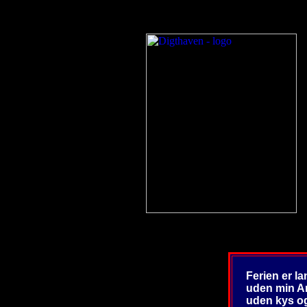
Ferien er l
uden min A
uden kys o