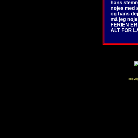
hans stemm
nøjes med at
og hans dej
må jeg nøje
FERIEN ER
ALT FOR 
copyri