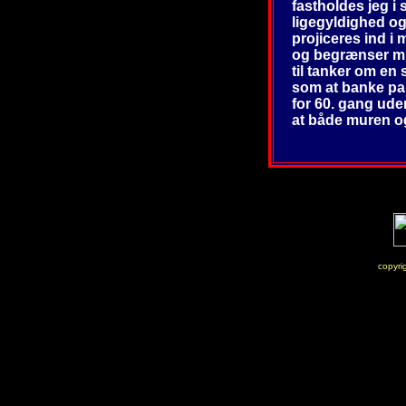
fastholdes jeg i
ligegyldighed o
projiceres ind i 
og begrænser mi
til tanker om en 
som at banke p
for 60. gang ude
at både muren o
copyri