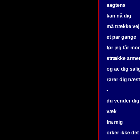
sagtens
kan nå dig
må trække vej
et par gange
før jeg får mode
strække arme
og ae dig sali
rører dig næs
-
du vender dig
væk
fra mig
orker ikke de