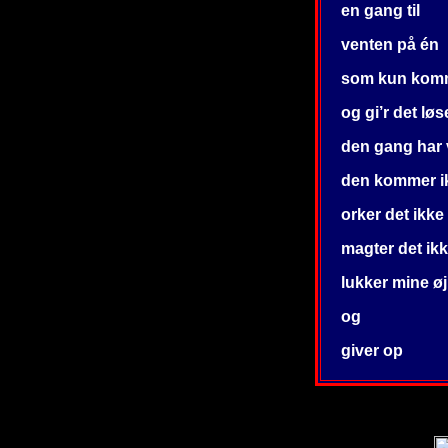
en gang til
venten på én
som kun kom
og gi’r det lø
den gang har 
den kommer i
orker det ikke
magter det ik
lukker mine ø
og
giver op