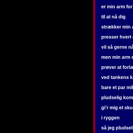
er min arm for
til at nå dig
strækker min a
presser hvert 
vil så gerne n
men min arm er
prøver at for
ved tankens k
bare et par mi
pludselig kom
gi’r mig et sk
i ryggen
så jeg pludsel