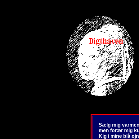
Sælg mig varmen
men forær mig ku
Kig i mine blå øjn