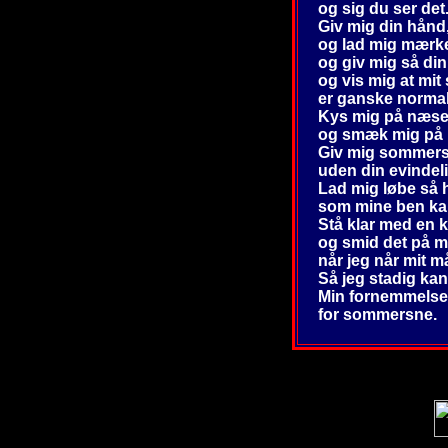
og sig du ser det
Giv mig din hånd
og lad mig mærke
og giv mig så din
og vis mig at mit 
er ganske normal
Kys mig på næse
og smæk mig på 
Giv mig sommer
uden din evindel
Lad mig løbe så h
som mine ben kan
Stå klar med en 
og smid det på m
når jeg når mit må
Så jeg stadig ka
Min fornemmelse
for sommersne.