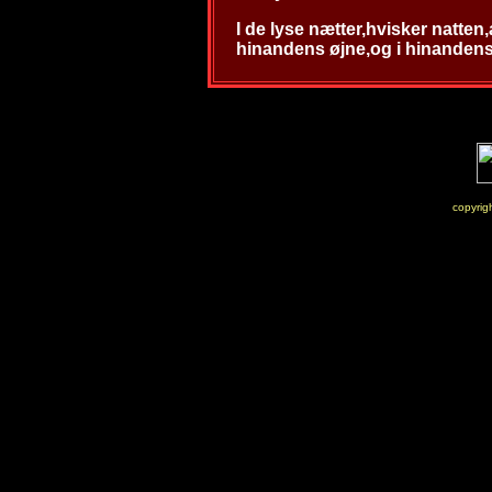
I de lyse nætter,hvisker natten
hinandens øjne,og i hinandens
copyri