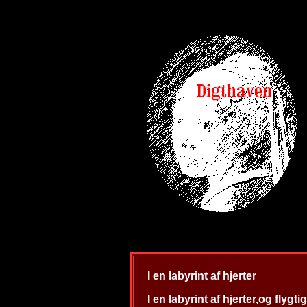
I en labyrint af hjerter
I en labyrint af hjerter,og flygt