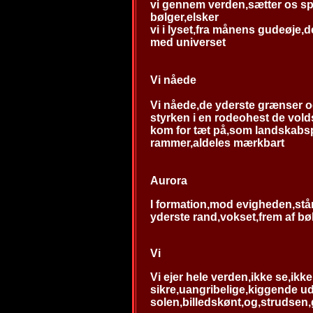
vi gennem verden,sætter os sp
bølger,elsker
vi i lyset,fra månens gudeøje,de
med universet
Vi nåede
Vi nåede,de yderste grænser
styrken i en rodeohest de vol
kom for tæt på,som landskabs
rammer,aldeles mærkbart
Aurora
I formation,mod evigheden,stå
yderste rand,vokset,frem af bølg
Vi
Vi ejer hele verden,ikke se,ikke 
sikre,uangribelige,kiggende ud
solen,billedskønt,og,strudsen