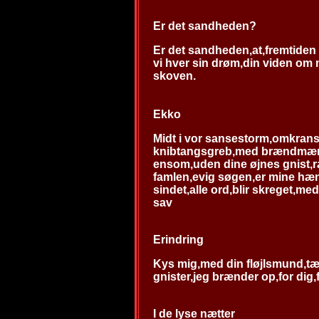
Er det sandheden?
Er det sandheden,at,fremtiden
vi hver sin drøm,din viden om m
skoven.
Ekko
Midt i vor sansestorm,omkrans
knibtangsgreb,med brændmærke
ensom,uden dine øjnes gnist,r
famlen,evig søgen,er mine hæn
sindet,alle ord,blir skreget,me
sav
Erindring
Kys mig,med din fløjlsmund,tæ
gnister,jeg brænder op,for dig,
I de lyse nætter