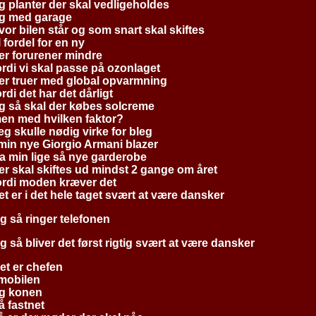
g planter der skal vedligeholdes
g med garage
vor bilen står og som snart skal skiftes
il fordel for en ny
er forurener mindre
ordi vi skal passe på ozonlaget
er truer med global opvarmning
ordi det har det dårligt
g så skal der købes solcreme
en med hvilken faktor?
eg skulle nødig virke for bleg
 min nye Giorgio Armani blazer
ra min lige så nye garderobe
er skal skiftes ud mindst 2 gange om året
ordi moden kræver det
et er i det hele taget svært at være dansker
g så ringer telefonen
g så bliver det først rigtig svært at være dansker
et er chefen
 mobilen
g konen
å fastnet