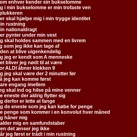
om enhver kender sin bukselomme
g i min bukselomme er min trofaste ven
plukkeren
er skal hjælpe mig i min trygge identitet
in rustning
in nationaldragt
er pynter under min vest
g skal holdes sammen med en livrem
g som jeg ikke kan tage af
den at blive uigenkendelig
g jeg er kendt som A menneske
et bliver jeg nødt til at være
or ALDI åbner klokken 9
g jeg skal være der 2 minutter før
å jeg kan komme først
are engang imellem
eg skal ind og hilse på mine venner
e eneste der aldrig flytter sig
g derfor er lette at fange
g de eneste som jeg kan købe for penge
e penge som kommer i en konvolut hver måned
g håner mig
alder mig en samfundstaber
en det ænser jeg ikke
år jeg først er trådt i min rustning