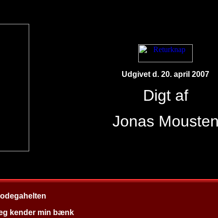
Udgivet d. 20. april 2007
Digt af
Jonas Mouste
odegahelten
eg kender min bænk