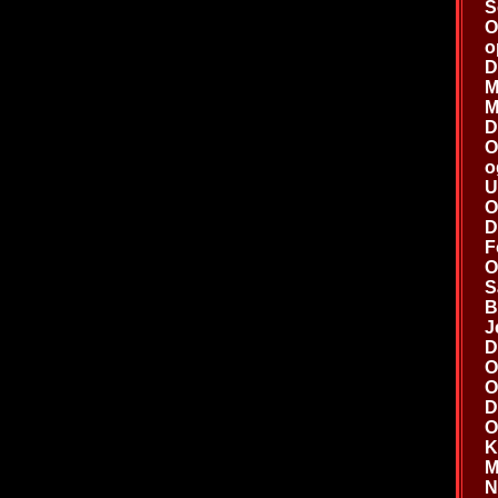
S
O
o
D
M
M
D
O
o
U
O
D
F
O
S
B
J
D
O
O
D
O
K
M
N