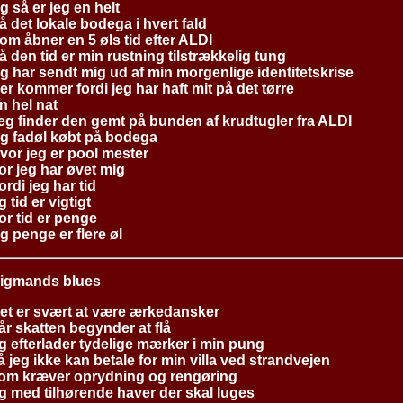
g så er jeg en helt
å det lokale bodega i hvert fald
om åbner en 5 øls tid efter ALDI
å den tid er min rustning tilstrækkelig tung
g har sendt mig ud af min morgenlige identitetskrise
er kommer fordi jeg har haft mit på det tørre
n hel nat
eg finder den gemt på bunden af krudtugler fra ALDI
g fadøl købt på bodega
vor jeg er pool mester
or jeg har øvet mig
ordi jeg har tid
g tid er vigtigt
or tid er penge
g penge er flere øl
igmands blues
et er svært at være ærkedansker
år skatten begynder at flå
g efterlader tydelige mærker i min pung
å jeg ikke kan betale for min villa ved strandvejen
om kræver oprydning og rengøring
g med tilhørende haver der skal luges