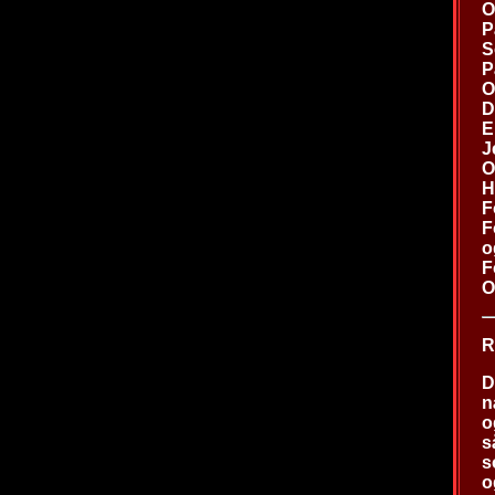
O
P
S
P
O
D
E
J
O
H
F
F
o
F
O
R
D
n
o
s
s
o