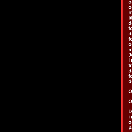
o
o
h
t
d
f
d
f
o
m
J
i
f
d
f
d
O
O
D
i
o
p