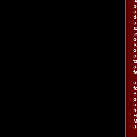
s
b
o
d
o
s
j
o
f
o
o
t
o
f
o
f
S
o
o
h
H
M
d