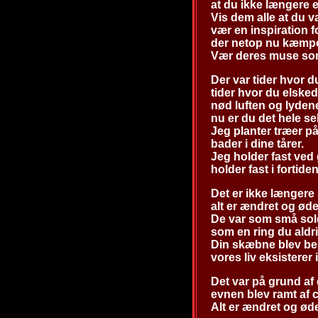
at du ikke længere er
Vis dem alle at du v
vær en inspiration f
der netop nu kæmpe
Vær deres muse som
Der var tider hvor 
tider hvor du elske
nød luften og lyden
nu er du det hele sel
Jeg planter træer på
bader i dine tårer.
Jeg holder fast ved 
holder fast i fortide
Det er ikke længer
alt er ændret og øde
De var som små sold
som en ring du aldri
Din skæbne blev bese
vores liv eksisterer
Det var på grund af 
evnen blev ramt af 
Alt er ændret og øde