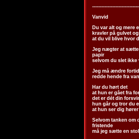
------------------------------
Vanvid
Du var alt og mere 
kravler på gulvet og
at du vil blive hvor 
Jeg nægter at sætte
papir
selvom du slet ikke v
Jeg må ændre fortid
redde hende fra va
Har du hørt det
at hun er gået fra f
det er dét din forsv
hun går og tror du 
at hun ser dig hører
Selvom tanken om d
fristende
må jeg sætte en stol