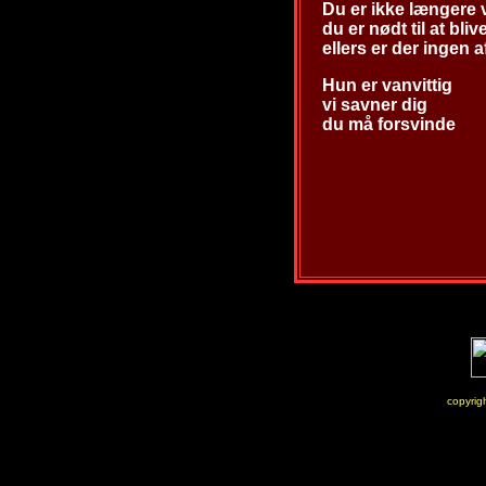
Du er ikke længer
du er nødt til at bli
ellers er der ingen 
Hun er vanvittig
vi savner dig
du må forsvinde
copyri