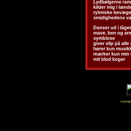
Lydbølgerne ram
kilder mig i lænd
rytmiske bevæge
smidighedens va
Danser ud i tåge
mave, ben og arm
symbiose
giver slip på all
hører kun musikk
mærker kun min 
mit blod koger
copyri