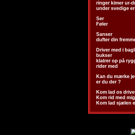
ringer kimer ur-dr
under svedige er
Ser
Føler
Sanser
dufter din fremm
Driver med i ba
bukser
klatrer op på ryg
rider med
Kan du mærke jeg
er du der ?
Kom lad os drive
Kom rid med mig
Kom lad sjælen e