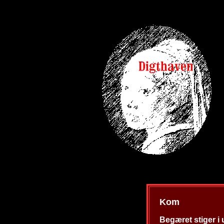
Kom
Begæret stiger i