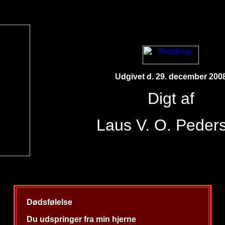
Udgivet d. 29. december 200
Digt af
Laus V. O. Peder
Dødsfølelse
Du udspringer fra min hjerne